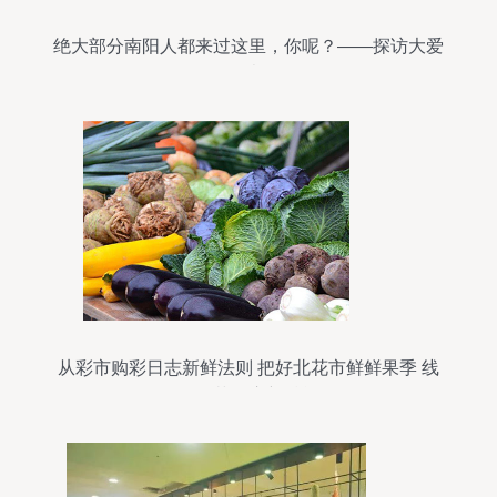
绝大部分南阳人都来过这里，你呢？——探访大爱
的万德乐鲜果园
从彩市购彩日志新鲜法则 把好北花市鲜鲜果季 线
下农苗开启新赋能