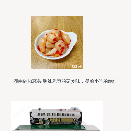
湖南剁椒藠头 酸辣脆爽的家乡味，餐前小吃的绝佳
选择