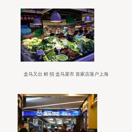
盒马又出 鲜 招 盒马菜市 首家店落户上海