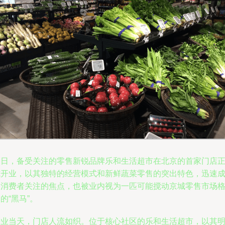
今日，备受关注的零售新锐品牌乐和生活超市在北京的首家门店
式开业，以其独特的经营模式和新鲜蔬菜零售的突出特色，迅速
为消费者关注的焦点，也被业内视为一匹可能搅动京城零售市场
的“黑马”。
开业当天，门店人流如织。位于核心社区的乐和生活超市，以其