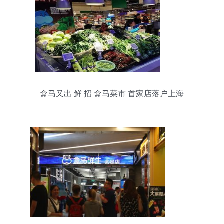
盒马又出 鲜 招 盒马菜市 首家店落户上海