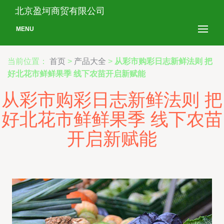
北京盈坷商贸有限公司
MENU
当前位置：
首页
>
产品大全
>
从彩市购彩日志新鲜法则 把
好北花市鲜鲜果季 线下农苗开启新赋能
从彩市购彩日志新鲜法则 把
好北花市鲜鲜果季 线下农苗
开启新赋能