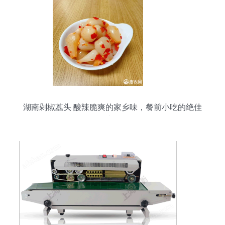
湖南剁椒藠头 酸辣脆爽的家乡味，餐前小吃的绝佳
选择