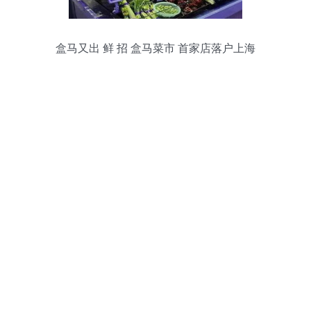
盒马又出 鲜 招 盒马菜市 首家店落户上海