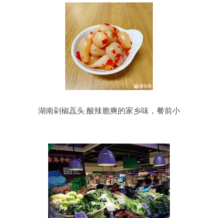
湖南剁椒藠头 酸辣脆爽的家乡味，餐前小
吃的绝佳选择