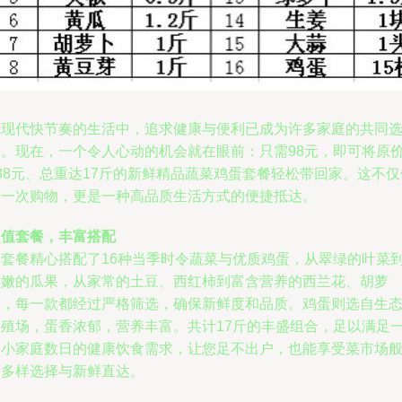
在现代快节奏的生活中，追求健康与便利已成为许多家庭的共同
择。现在，一个令人心动的机会就在眼前：只需98元，即可将原
38元、总重达17斤的新鲜精品蔬菜鸡蛋套餐轻松带回家。这不仅
是一次购物，更是一种高品质生活方式的便捷抵达。
超值套餐，丰富搭配
本套餐精心搭配了16种当季时令蔬菜与优质鸡蛋，从翠绿的叶菜
鲜嫩的瓜果，从家常的土豆、西红柿到富含营养的西兰花、胡萝
卜，每一款都经过严格筛选，确保新鲜度和品质。鸡蛋则选自生
养殖场，蛋香浓郁，营养丰富。共计17斤的丰盛组合，足以满足
个小家庭数日的健康饮食需求，让您足不出户，也能享受菜市场
的多样选择与新鲜直达。