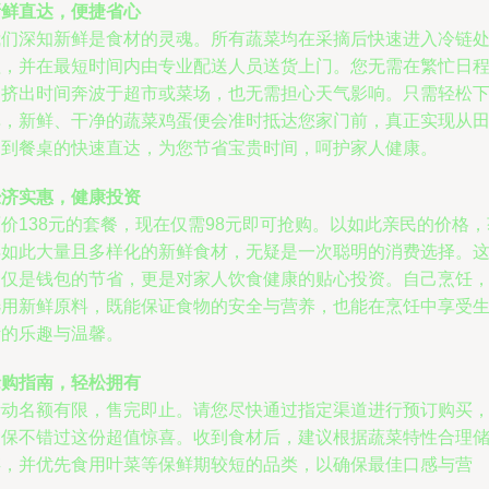
新鲜直达，便捷省心
我们深知新鲜是食材的灵魂。所有蔬菜均在采摘后快速进入冷链
理，并在最短时间内由专业配送人员送货上门。您无需在繁忙日
中挤出时间奔波于超市或菜场，也无需担心天气影响。只需轻松
单，新鲜、干净的蔬菜鸡蛋便会准时抵达您家门前，真正实现从
间到餐桌的快速直达，为您节省宝贵时间，呵护家人健康。
经济实惠，健康投资
价138元的套餐，现在仅需98元即可抢购。以如此亲民的价格，
得如此大量且多样化的新鲜食材，无疑是一次聪明的消费选择。
不仅是钱包的节省，更是对家人饮食健康的贴心投资。自己烹饪
选用新鲜原料，既能保证食物的安全与营养，也能在烹饪中享受
活的乐趣与温馨。
抢购指南，轻松拥有
活动名额有限，售完即止。请您尽快通过指定渠道进行预订购买
确保不错过这份超值惊喜。收到食材后，建议根据蔬菜特性合理
存，并优先食用叶菜等保鲜期较短的品类，以确保最佳口感与营