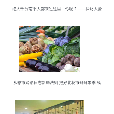
绝大部分南阳人都来过这里，你呢？——探访大爱
的万德乐鲜果园
从彩市购彩日志新鲜法则 把好北花市鲜鲜果季 线
下农苗开启新赋能